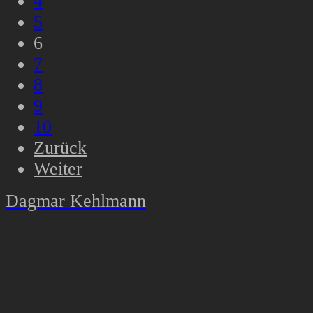
4
5
6
7
8
9
10
Zurück
Weiter
Dagmar Kehlmann