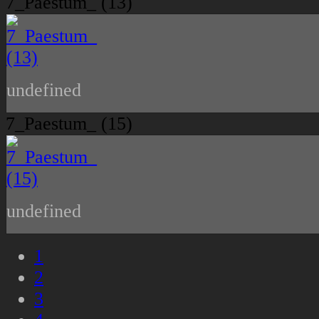
7_Paestum_ (13)
undefined
7_Paestum_ (15)
undefined
1
2
3