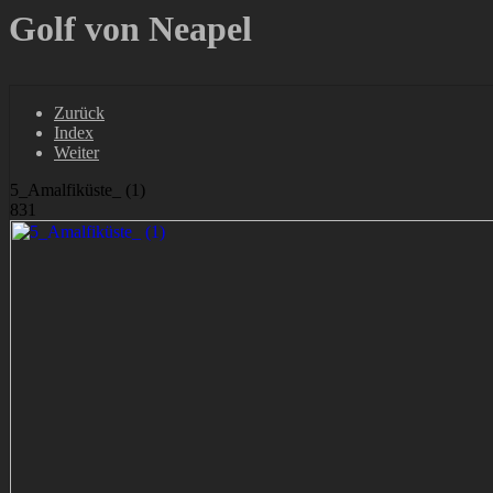
Golf von Neapel
Zurück
Index
Weiter
5_Amalfiküste_ (1)
831