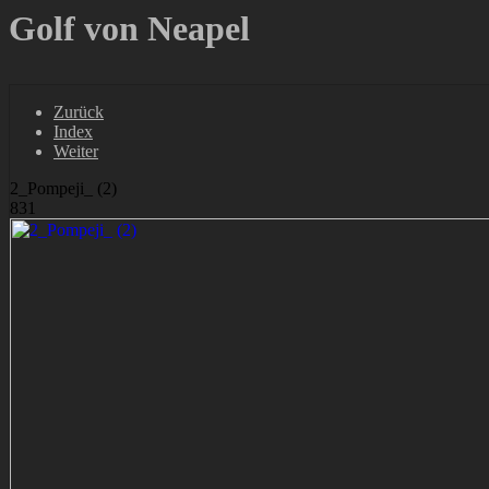
Golf von Neapel
Zurück
Index
Weiter
2_Pompeji_ (2)
831